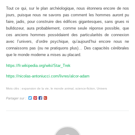
Tout ce qui, sur le plan archéologique, nous étonnera encore de nos
jours, puisque nous ne savons pas comment les hommes auront pu
faire, jadis, pour construire des édifices gigantesques, sans grues ni
bulldozeur, aura probablement, comme seule réponse possible, que
ces anciens hommes possédaient des particularités de connexion
avec l’univers, d’ordre psychique, qu’aujourd’hui encore nous ne
connaissons pas (ou ne pratiquons plus)… Des capacités cérébrales
que le monde moderne a mises au placard.
https://fr.wikipedia.org/wiki/Star_Trek
https://nicolas-antoniucci.com/livres/alcor-adam
Mots clés :
expansion de la vie
,
le monde animal
,
science-fiction
,
Univers
Partager sur :