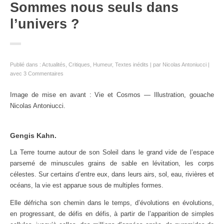
Sommes nous seuls dans
l’univers ?
Publié dans :
Actualités
,
Critiques
,
Humeur
,
Textes inédits
par
Nicolas Antoniucci
avec
3 Commentaires
Image de mise en avant : Vie et Cosmos — Illustration, gouache
Nicolas Antoniucci.
Gengis Kahn.
La Terre tourne autour de son Soleil dans le grand vide de l’espace
parsemé de minuscules grains de sable en lévitation, les corps
célestes. Sur certains d’entre eux, dans leurs airs, sol, eau, rivières et
océans, la vie est apparue sous de multiples formes.
Elle défricha son chemin dans le temps, d’évolutions en évolutions,
en progressant, de défis en défis, à partir de l’apparition de simples