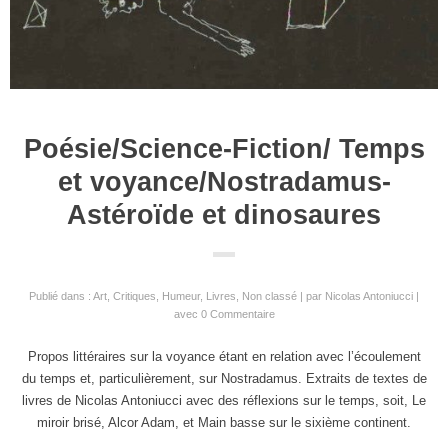
Poésie/Science-Fiction/ Temps
et voyance/Nostradamus-
Astéroïde et dinosaures
Publié dans :
Art
,
Critiques
,
Humeur
,
Livres
,
Non classé
par
Nicolas Antoniucci
avec
0 Commentaire
Propos littéraires sur la voyance étant en relation avec l’écoulement
du temps et, particulièrement, sur Nostradamus. Extraits de textes de
livres de Nicolas Antoniucci avec des réflexions sur le temps, soit, Le
miroir brisé, Alcor Adam, et Main basse sur le sixième continent.