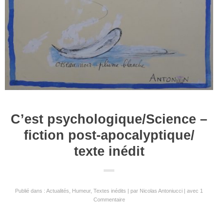
C’est psychologique/Science –
fiction post-apocalyptique/
texte inédit
Publié dans :
Actualités
,
Humeur
,
Textes inédits
par
Nicolas Antoniucci
avec
1
Commentaire