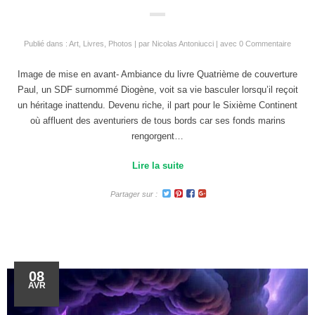
Publié dans :
Art
,
Livres
,
Photos
par
Nicolas Antoniucci
avec
0 Commentaire
Image de mise en avant- Ambiance du livre Quatrième de couverture
Paul, un SDF surnommé Diogène, voit sa vie basculer lorsqu’il reçoit
un héritage inattendu. Devenu riche, il part pour le Sixième Continent
où affluent des aventuriers de tous bords car ses fonds marins
rengorgent…
Lire la suite
Partager sur :
08
AVR