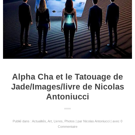
Alpha Cha et le Tatouage de
Jade/Images/livre de Nicolas
Antoniucci
Publié dans :
Actualités
,
Art
,
Livres
,
Photos
par
Nicolas Antoniucci
avec
0
Commentaire