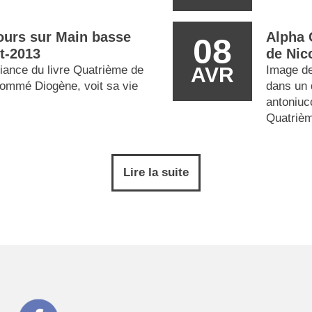
ours sur Main basse
Alpha 
08
nt-2013
de Nic
ance du livre Quatrième de
AVR
Image de
ommé Diogène, voit sa vie
dans un d
antoniuc
Quatriè
Lire la suite