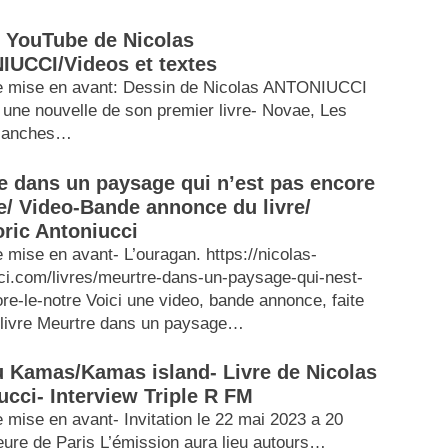
 YouTube de Nicolas
UCCI/Videos et textes
e mise en avant: Dessin de Nicolas ANTONIUCCI
nt une nouvelle de son premier livre- Novae, Les
blanches…
e dans un paysage qui n’est pas encore
re/ Video-Bande annonce du livre/
ric Antoniucci
 mise en avant- L’ouragan. https://nicolas-
ci.com/livres/meurtre-dans-un-paysage-qui-nest-
re-le-notre Voici une video, bande annonce, faite
livre Meurtre dans un paysage…
du Kamas/Kamas island- Livre de Nicolas
ucci- Interview Triple R FM
 mise en avant- Invitation le 22 mai 2023 a 20
eure de Paris L’émission aura lieu autours…