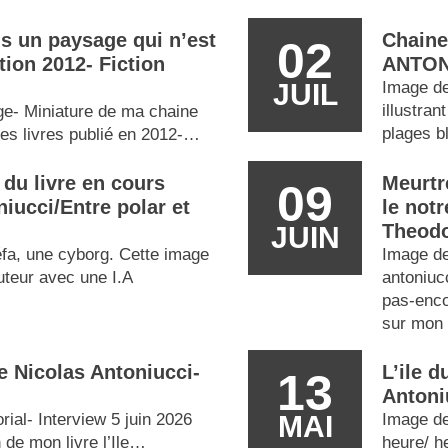
s un paysage qui n’est
Chaine
02
tion 2012- Fiction
ANTONI
JUIL
Image d
illustra
ge- Miniature de ma chaine
plages 
es livres publié en 2012-…
du livre en cours
Meurtr
09
niucci/Entre polar et
le not
Theodo
JUIN
fa, une cyborg. Cette image
Image de
auteur avec une I.A
antoniuc
pas-enco
sur mon 
e Nicolas Antoniucci-
L’ile 
13
Antoni
ial- Interview 5 juin 2026
MAI
Image de
 de mon livre l’Ile…
heure/ h