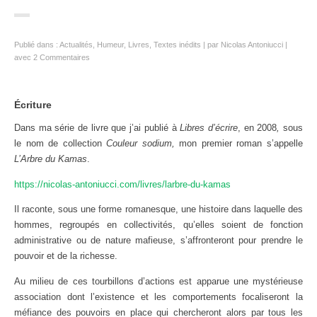
Publié dans :
Actualités
,
Humeur
,
Livres
,
Textes inédits
par
Nicolas Antoniucci
avec
2 Commentaires
Écriture
Dans ma série de livre que j’ai publié à
Libres d’écrire
, en 2008
,
sous
le nom de collection
Couleur sodium,
mon premier roman s’appelle
L’Arbre du Kamas
.
https://nicolas-antoniucci.com/livres/larbre-du-kamas
Il raconte, sous une forme romanesque, une histoire dans laquelle des
hommes, regroupés en collectivités, qu’elles soient de fonction
administrative ou de nature mafieuse, s’affronteront pour prendre le
pouvoir et de la richesse.
Au milieu de ces tourbillons d’actions est apparue une mystérieuse
association dont l’existence et les comportements focaliseront la
méfiance des pouvoirs en place qui chercheront alors par tous les