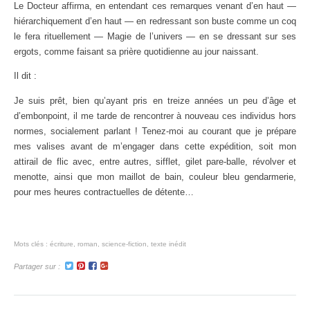
Le Docteur affirma, en entendant ces remarques venant d’en haut —
hiérarchiquement d’en haut — en redressant son buste comme un coq
le fera rituellement — Magie de l’univers — en se dressant sur ses
ergots, comme faisant sa prière quotidienne au jour naissant.
Il dit :
Je suis prêt, bien qu’ayant pris en treize années un peu d’âge et
d’embonpoint, il me tarde de rencontrer à nouveau ces individus hors
normes, socialement parlant ! Tenez-moi au courant que je prépare
mes valises avant de m’engager dans cette expédition, soit mon
attirail de flic avec, entre autres, sifflet, gilet pare-balle, révolver et
menotte, ainsi que mon maillot de bain, couleur bleu gendarmerie,
pour mes heures contractuelles de détente…
Mots clés :
écriture
,
roman
,
science-fiction
,
texte inédit
Partager sur :