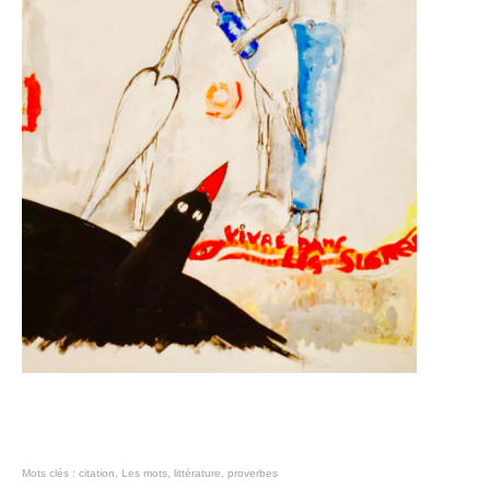
Mots clés :
citation
,
Les mots
,
littérature
,
proverbes