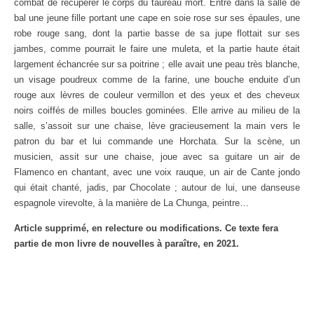
combat de récupérer le corps du taureau mort. Entre dans la salle de
bal une jeune fille portant une cape en soie rose sur ses épaules, une
robe rouge sang, dont la partie basse de sa jupe flottait sur ses
jambes, comme pourrait le faire une muleta, et la partie haute était
largement échancrée sur sa poitrine ; elle avait une peau très blanche,
un visage poudreux comme de la farine, une bouche enduite d’un
rouge aux lèvres de couleur vermillon et des yeux et des cheveux
noirs coiffés de milles boucles gominées. Elle arrive au milieu de la
salle, s’assoit sur une chaise, lève gracieusement la main vers le
patron du bar et lui commande une Horchata. Sur la scène, un
musicien, assit sur une chaise, joue avec sa guitare un air de
Flamenco en chantant, avec une voix rauque, un air de Cante jondo
qui était chanté, jadis, par Chocolate ; autour de lui, une danseuse
espagnole virevolte, à la manière de La Chunga, peintre…
Article supprimé, en relecture ou modifications. Ce texte fera
partie de mon livre de nouvelles à paraître, en 2021.