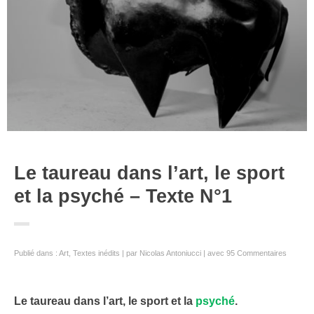
Le taureau dans l’art, le sport
et la psyché – Texte N°1
Publié dans :
Art
,
Textes inédits
par
Nicolas Antoniucci
avec
95 Commentaires
Le taureau dans l’art, le sport et la
psyché
.