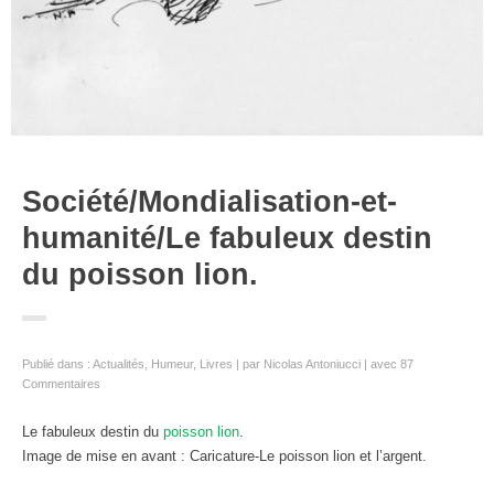
Société/Mondialisation-et-
humanité/Le fabuleux destin
du poisson lion.
Publié dans :
Actualités
,
Humeur
,
Livres
par
Nicolas Antoniucci
avec
87
Commentaires
Le fabuleux destin du
poisson lion
.
Image de mise en avant : Caricature-Le poisson lion et l’argent.