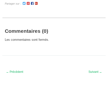
Partager sur :
tous
mes
livres
publiés
Commentaires (0)
Les commentaires sont fermés.
← Précédent
Suivant →