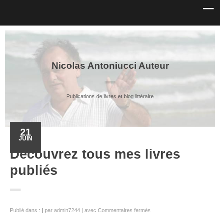
Nicolas Antoniucci Auteur
Publications de livres et blog littéraire
21
JUIN
Découvrez tous mes livres
publiés
sur
Publié dans :
par
admin7244
avec
Commentaires fermés
Découvrez